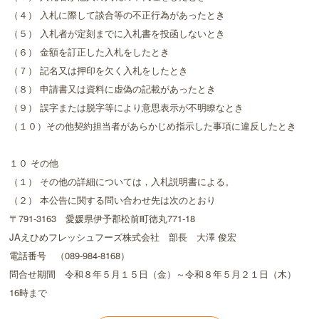
（４） 入札に際して談合等の不正行為があったとき
（５） 入札者が定刻までに入札書を投函しないとき
（６） 金額を訂正した入札をしたとき
（７） 記名又は押印を欠く入札をしたとき
（８） 申請書又は資料に虚偽の記載があったとき
（９） 誤字または脱字等により意思表示が不明瞭なとき
（１０）その他契約担当者があらかじめ指示した事項に違反したとき
１０ その他
（１） その他の詳細については，入札説明書による。
（２） 本公告に関する問い合わせ先は次のとおり
〒791-3163 愛媛県伊予郡松前町徳丸771-18
JAえひめフレッシュフーズ株式会社 部長 大澤 俊宏
電話番号 （089-984-8168）
問合せ期間 令和８年５月１５日（金）～令和８年５月２１日（木）
16時まで